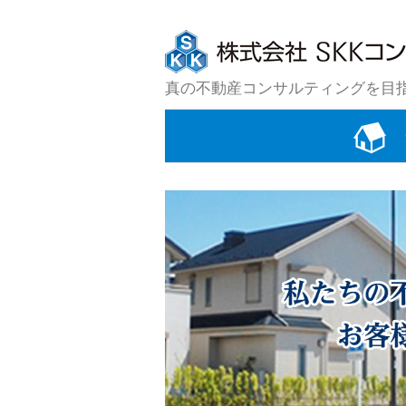
コ
ン
テ
ン
真の不動産コンサルティングを目
ツ
へ
ス
キ
ッ
プ